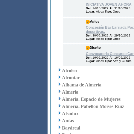
INICIATIVA JOVEN AHORA
Del:
14/10/2022
Al:
31/10/2023
Lugar:
Albox
Tipo:
Otros
Varios
Concesión Bar barriada Poc
deportivas.
Del:
30/09/2022
Al:
29/10/2022
Lugar:
Albox
Tipo:
Otros
Diseño
Convocatoria Concurso Carte
Del:
16/05/2022
Al:
16/05/2022
Lugar:
Albox
Tipo:
Arte y Cultura
Alcolea
Alcóntar
Alhama de Almería
Almería
Almería. Espacio de Mujeres
Almería. Pabellón Moises Ruíz
Alsodux
Antas
Bayárcal