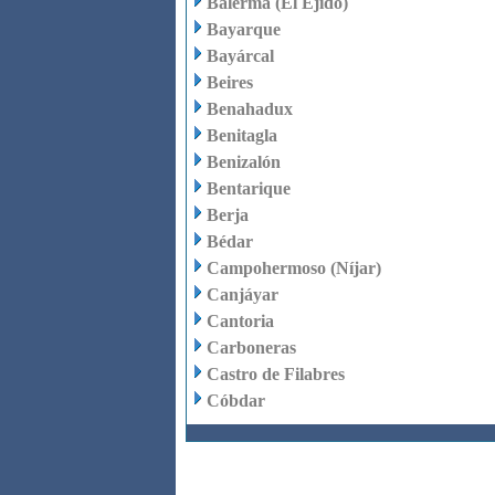
Balerma (El Ejido)
Bayarque
Bayárcal
Beires
Benahadux
Benitagla
Benizalón
Bentarique
Berja
Bédar
Campohermoso (Níjar)
Canjáyar
Cantoria
Carboneras
Castro de Filabres
Cóbdar