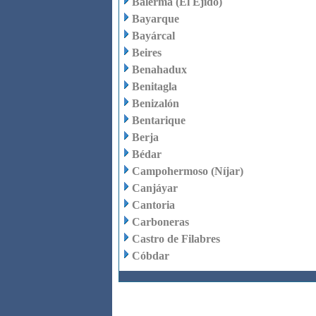
Balerma (El Ejido)
Bayarque
Bayárcal
Beires
Benahadux
Benitagla
Benizalón
Bentarique
Berja
Bédar
Campohermoso (Níjar)
Canjáyar
Cantoria
Carboneras
Castro de Filabres
Cóbdar