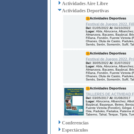
Actividades Aire Libre
Actividades Deportivas
Actividades Deportivas
Festival de Juegos 2022. Fi
Del:
01/05/2022
Al:
04/10/2022
Lugar:
Abla, Abrucena, Albanchez, 
Almanzora, Bacares, Bayárcal, Bédar
Fiñana, Fondón, Fuente Victoria (Fo
Ohanes, Olula de Castro, Padules,
Senés, Serón, Somontín, Suflí, Taha
Actividades Deportivas
Festival de Juegos 2022. Pr
Del:
30/05/2022
Al:
31/07/2022
Lugar:
Abla, Abrucena, Albanchez, 
Almanzora, Bacares, Bayárcal, Bédar
Fiñana, Fondón, Fuente Victoria (Fo
Ohanes, Olula de Castro, Padules,
Senés, Serón, Somontín, Suflí, Taha
Actividades Deportivas
TALLERES DE ACTIVIDAD 
Del:
03/05/2017
Al:
01/08/2017
Lugar:
Abrucena, Albanchez, Albol
Bayárcal, Bayarque, Beires, Benizal
Fuente Victoria (Fondón), Gérgal, Il
Oria, Padules, Partaloa, Paterna d
Taberno, Tahal, Terque, Tíjola, Turr
Conferencias
Espectáculos