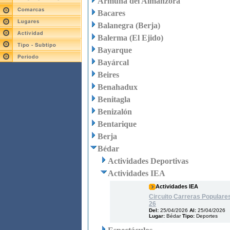
Armuña del Almanzora
Bacares
Balanegra (Berja)
Balerma (El Ejido)
Bayarque
Bayárcal
Beires
Benahadux
Benitagla
Benizalón
Bentarique
Berja
Bédar
Actividades Deportivas
Actividades IEA
Actividades IEA
Circuito Carreras Populare
26
Del:
25/04/2026
Al:
25/04/2026
Lugar:
Bédar
Tipo:
Deportes