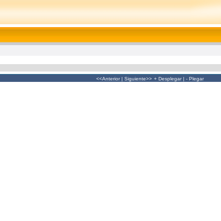
<<Anterior
|
Siguiente>>
+ Desplegar
|
- Plegar