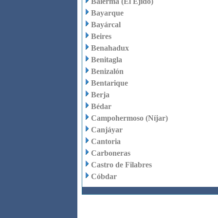
Balerma (El Ejido)
Bayarque
Bayárcal
Beires
Benahadux
Benitagla
Benizalón
Bentarique
Berja
Bédar
Campohermoso (Níjar)
Canjáyar
Cantoria
Carboneras
Castro de Filabres
Cóbdar