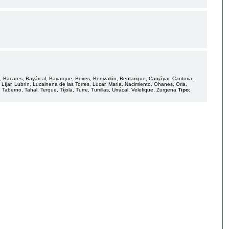
, Bacares, Bayárcal, Bayarque, Beires, Benizalón, Bentarique, Canjáyar, Cantoria,
s, Líjar, Lubrín, Lucainena de las Torres, Lúcar, María, Nacimiento, Ohanes, Oria,
berno, Tahal, Terque, Tíjola, Turre, Turrillas, Urrácal, Velefique, Zurgena
Tipo: