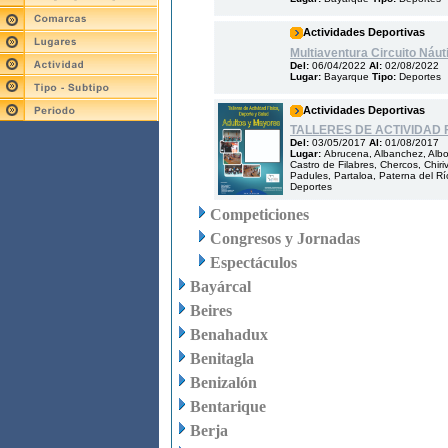
Actividades Deportivas
Multiaventura Circuito Náut
Del:
06/04/2022
Al:
02/08/2022
Lugar:
Bayarque
Tipo:
Deportes
Actividades Deportivas
TALLERES DE ACTIVIDAD 
Del:
03/05/2017
Al:
01/08/2017
Lugar:
Abrucena, Albanchez, Albol
Castro de Filabres, Chercos, Chiriv
Padules, Partaloa, Paterna del Río
Deportes
Competiciones
Congresos y Jornadas
Espectáculos
Bayárcal
Beires
Benahadux
Benitagla
Benizalón
Bentarique
Berja