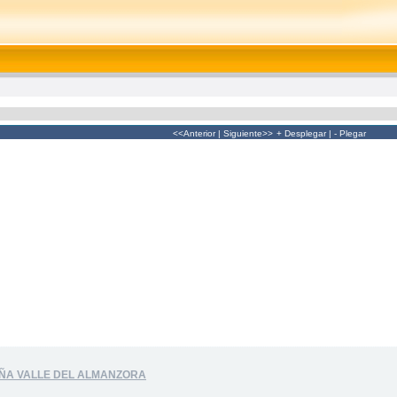
<<Anterior
|
Siguiente>>
+ Desplegar
|
- Plegar
AÑA VALLE DEL ALMANZORA