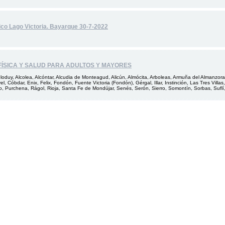
ico Lago Victoria. Bayarque 30-7-2022
FÍSICA Y SALUD PARA ADULTOS Y MAYORES
oduy, Alcolea, Alcóntar, Alcudia de Monteagud, Alicún, Almócita, Arboleas, Armuña del Almanzora
el, Cóbdar, Enix, Felix, Fondón, Fuente Victoria (Fondón), Gérgal, Illar, Instinción, Las Tres Villa
, Purchena, Rágol, Rioja, Santa Fe de Mondújar, Senés, Serón, Sierro, Somontín, Sorbas, Suflí, Ta