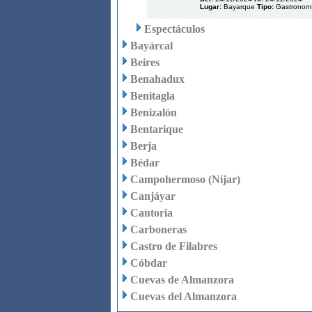
Lugar:
Bayarque
Tipo:
Gastronomí
Espectáculos
Bayárcal
Beires
Benahadux
Benitagla
Benizalón
Bentarique
Berja
Bédar
Campohermoso (Níjar)
Canjáyar
Cantoria
Carboneras
Castro de Filabres
Cóbdar
Cuevas de Almanzora
Cuevas del Almanzora