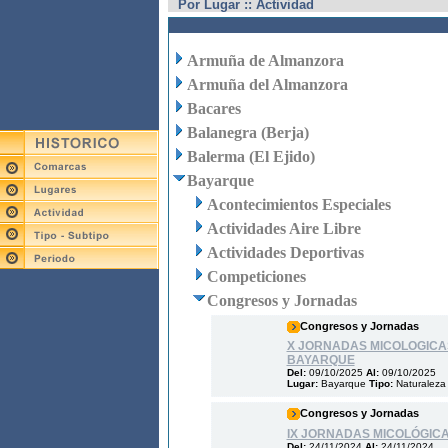
Por Lugar :: Actividad
Armuña de Almanzora
Armuña del Almanzora
Bacares
Balanegra (Berja)
Balerma (El Ejido)
Bayarque
Acontecimientos Especiales
Actividades Aire Libre
Actividades Deportivas
Competiciones
Congresos y Jornadas
Congresos y Jornadas
X JORNADAS MICOLOGICA
BAYARQUE
Del:
09/10/2025
Al:
09/10/2025
Lugar:
Bayarque
Tipo:
Naturaleza
Congresos y Jornadas
IX JORNADAS MICOLÓGIC
Del:
24/11/2024
Al:
24/11/2024