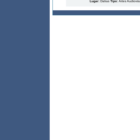
Lugar:
Dalías
Tipo:
Artes Audiovis