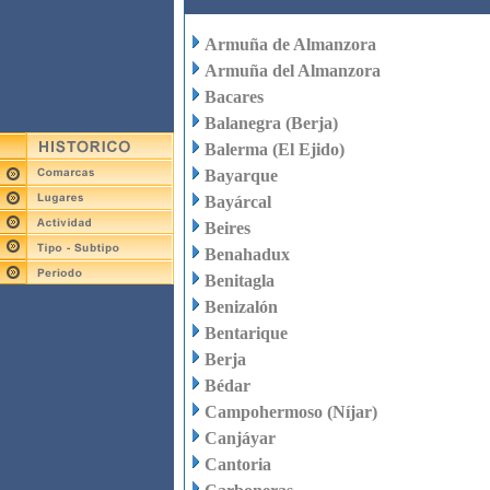
Armuña de Almanzora
Armuña del Almanzora
Bacares
Balanegra (Berja)
Balerma (El Ejido)
Bayarque
Bayárcal
Beires
Benahadux
Benitagla
Benizalón
Bentarique
Berja
Bédar
Campohermoso (Níjar)
Canjáyar
Cantoria