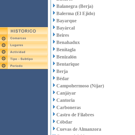
Balanegra (Berja)
Balerma (El Ejido)
Bayarque
Bayárcal
Beires
Benahadux
Benitagla
Benizalón
Bentarique
Berja
Bédar
Campohermoso (Níjar)
Canjáyar
Cantoria
Carboneras
Castro de Filabres
Cóbdar
Cuevas de Almanzora