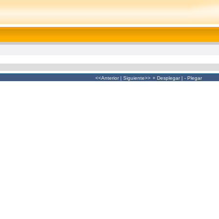
<<Anterior
|
Siguiente>>
+ Desplegar
|
- Plegar