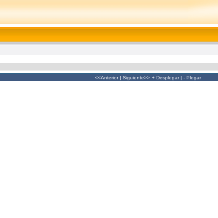
<<Anterior
|
Siguiente>>
+ Desplegar
|
- Plegar