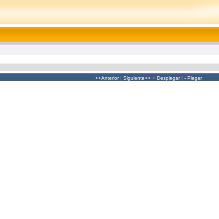
<<Anterior
|
Siguiente>>
+ Desplegar
|
- Plegar