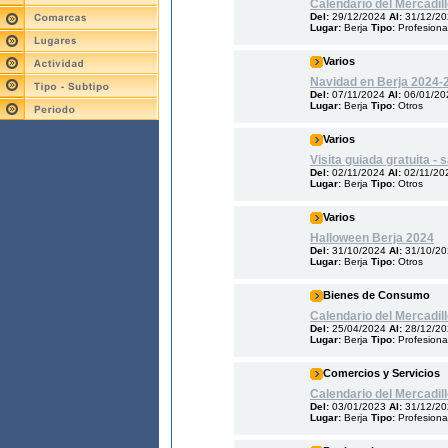
Calendario del Mercadil
Del:
29/12/2024
Al:
31/12/2
Lugar:
Berja
Tipo:
Profesiona
Varios
Navidad en Berja 2024-
Del:
07/11/2024
Al:
06/01/20
Lugar:
Berja
Tipo:
Otros
Varios
Visita guiada gratuita -
Del:
02/11/2024
Al:
02/11/20
Lugar:
Berja
Tipo:
Otros
Varios
Halloween Berja 2024
Del:
31/10/2024
Al:
31/10/2
Lugar:
Berja
Tipo:
Otros
Bienes de Consumo
Calendario del Mercadil
Del:
25/04/2024
Al:
28/12/2
Lugar:
Berja
Tipo:
Profesiona
Comercios y Servicios
Calendario del Mercadil
Del:
03/01/2023
Al:
31/12/2
Lugar:
Berja
Tipo:
Profesiona