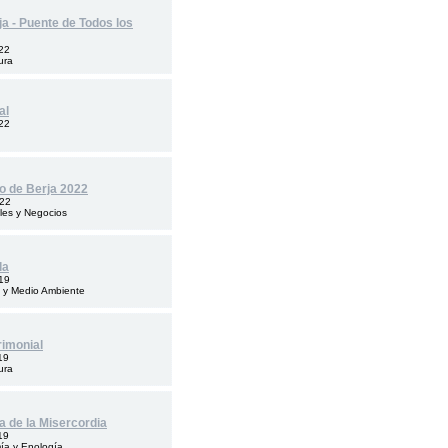
ja - Puente de Todos los
22
ura
al
22
lo de Berja 2022
022
les y Negocios
la
19
 y Medio Ambiente
rimonial
19
ura
a de la Misercordia
19
ía y Enología