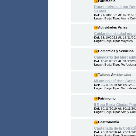
Patrimonio
Rutas turísticas por Ber
Santos
Del:
21/10/2022
Al:
02/11/20
Lugar:
Berja
Tipo:
Arte y Cult
Actividades Varias
Cuidando mi salud ment
Del:
13/10/2022
Al:
18/11/20
Lugar:
Berja
Tipo:
Mayores
Comercios y Servicios
Calendario del Mercadil
Del:
10/01/2022
Al:
31/12/2
Lugar:
Berja
Tipo:
Profesiona
Talleres Ambientales
Mi amigo el árbol: Casta
Del:
30/11/2019
Al:
15/12/20
Lugar:
Berja
Tipo:
Naturaleza
Patrimonio
II Ruta Berja Ciudad Pat
Del:
30/11/2019
Al:
30/11/20
Lugar:
Berja
Tipo:
Arte y Cult
Gastronomía
Castañada de la Cofradí
Del:
23/11/2019
Al:
23/11/20
Lugar:
Berja
Tipo:
Gastronom