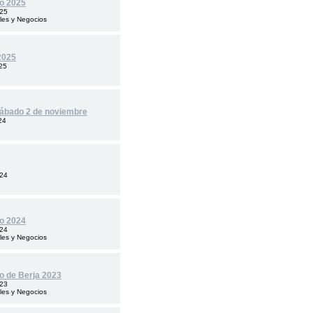
lo 2025
025
les y Negocios
2025
25
 sábado 2 de noviembre
24
024
lo 2024
024
les y Negocios
lo de Berja 2023
023
les y Negocios