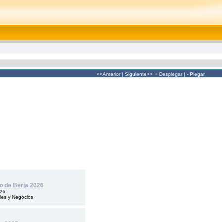
<<Anterior
|
Siguiente>>
+ Desplegar
|
- Plegar
lo de Berja 2026
026
les y Negocios