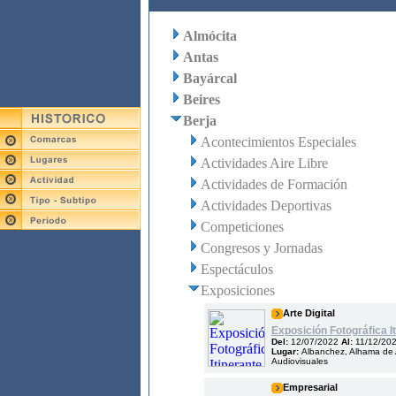
Almócita
Antas
Bayárcal
Beires
Berja
Acontecimientos Especiales
Actividades Aire Libre
Actividades de Formación
Actividades Deportivas
Competiciones
Congresos y Jornadas
Espectáculos
Exposiciones
Arte Digital
Exposición Fotográfica It
Del:
12/07/2022
Al:
11/12/20
Lugar:
Albanchez, Alhama de A
Audiovisuales
Empresarial