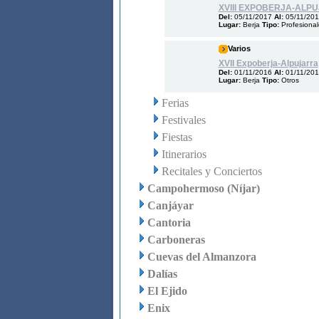
XVIII EXPOBERJA-ALP
Del:
05/11/2017
Al:
05/11/20
Lugar:
Berja
Tipo:
Profesiona
Varios
XVII Expoberja-Alpujarra
Del:
01/11/2016
Al:
01/11/20
Lugar:
Berja
Tipo:
Otros
Ferias
Festivales
Fiestas
Itinerarios
Recitales y Conciertos
Campohermoso (Níjar)
Canjáyar
Cantoria
Carboneras
Cuevas del Almanzora
Dalías
El Ejido
Enix