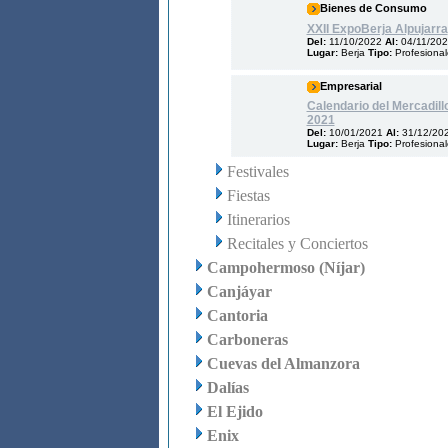
Bienes de Consumo
XXII ExpoBerja Alpujarra
Del:
11/10/2022
Al:
04/11/20
Lugar:
Berja
Tipo:
Profesiona
Empresarial
Calendario del Mercadill
2021
Del:
10/01/2021
Al:
31/12/20
Lugar:
Berja
Tipo:
Profesiona
Festivales
Fiestas
Itinerarios
Recitales y Conciertos
Campohermoso (Níjar)
Canjáyar
Cantoria
Carboneras
Cuevas del Almanzora
Dalías
El Ejido
Enix