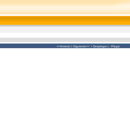
<<Anterior
|
Siguiente>>
+ Desplegar
|
- Plegar