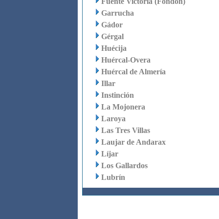
Fuente Victoria (Fondón)
Garrucha
Gádor
Gérgal
Huécija
Huércal-Overa
Huércal de Almería
Illar
Instinción
La Mojonera
Laroya
Las Tres Villas
Laujar de Andarax
Líjar
Los Gallardos
Lubrín