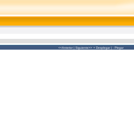
<<Anterior
|
Siguiente>>
+ Desplegar
|
- Plegar