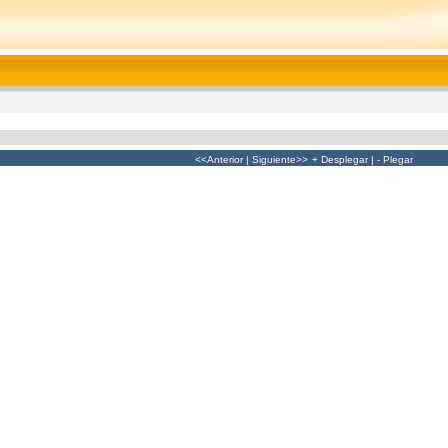
<<Anterior
|
Siguiente>>
+ Desplegar
|
- Plegar