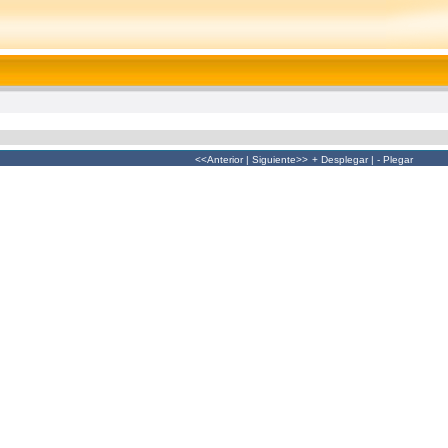
<<Anterior
|
Siguiente>>
+ Desplegar
|
- Plegar