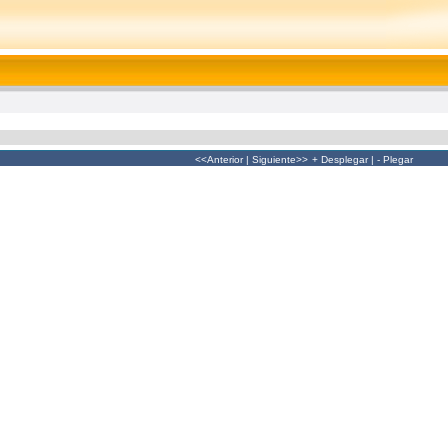
<<Anterior
|
Siguiente>>
+ Desplegar
|
- Plegar