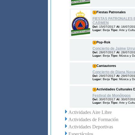
Fiestas Patronales
FIESTAS PATRONALES 
CARMEN
Del:
15/07/2017
Al:
16/07/20
Lugar:
Berja
Tipo:
Arte y Cult
Pop-Rok
Concierto de Jaime Urrut
Del:
28/07/2017
Al:
28/07/20
Lugar:
Berja
Tipo:
Música y D
Cantautores
Concierto de Diana Nava
Del:
29/07/2017
Al:
29/07/20
Lugar:
Berja
Tipo:
Música y D
Actividades Culturales 
Festival de Monólogos
Del:
30/07/2017
Al:
30/07/20
Lugar:
Berja
Tipo:
Arte y Cult
Actividades Aire Libre
Actividades de Formación
Actividades Deportivas
Espectáculos