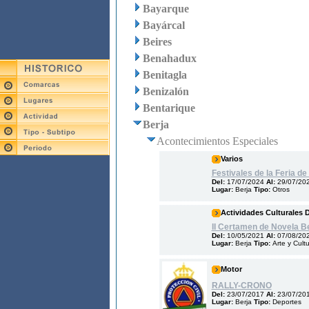
Bayarque
Bayárcal
Beires
Benahadux
Benitagla
Benizalón
Bentarique
Berja
Acontecimientos Especiales
Varios
Festivales de la Feria de
Del:
17/07/2024
Al:
29/07/20
Lugar:
Berja
Tipo:
Otros
Actividades Culturales 
II Certamen de Novela Be
Del:
10/05/2021
Al:
07/08/20
Lugar:
Berja
Tipo:
Arte y Cult
Motor
RALLY-CRONO
Del:
23/07/2017
Al:
23/07/20
Lugar:
Berja
Tipo:
Deportes