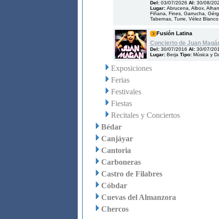
Del:
03/07/2026
Al:
30/08/20
Lugar:
Abrucena, Albox, Alham
Fiñana, Fines, Garrucha, Gérga
Tabernas, Turre, Vélez Blanco
Fusión Latina
Concierto de Juan Magá
Del:
30/07/2016
Al:
30/07/20
Lugar:
Berja
Tipo:
Música y D
Exposiciones
Ferias
Festivales
Fiestas
Recitales y Conciertos
Bédar
Canjáyar
Cantoria
Carboneras
Castro de Filabres
Cóbdar
Cuevas del Almanzora
Chercos