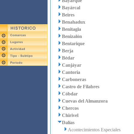
Bayarque
Bayárcal
Beires
Benahadux
Benitagla
Benizalón
Bentarique
Berja
Bédar
Canjáyar
Cantoria
Carboneras
Castro de Filabres
Cóbdar
Cuevas del Almanzora
Chercos
Chirivel
Dalías
Acontecimientos Especiales