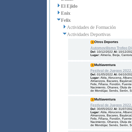
El Ejido
Enix
Felix
Actividades de Formación
Actividades Deportivas
Otros Deportes
Automovilismo Trofeo Di
Del:
10/12/2022
Al:
10/12/20
Lugar:
Almería, Berja, Cantori
Multiaventura
Festival de Juegos 2022.
Del:
01/05/2022
Al:
04/10/20
Lugar:
Abla, Abrucena, Albanch
Almanzora, Bacares, Bayárcal, 
Felix, Fiñana, Fondón, Fuente V
Nacimiento, Ohanes, Olula de 
de Mondújar, Senés, Serón, Som
Multiaventura
Festival de Juegos 2022.
Del:
30/05/2022
Al:
31/07/20
Lugar:
Abla, Abrucena, Albanch
Almanzora, Bacares, Bayárcal, 
Felix, Fiñana, Fondón, Fuente V
Nacimiento, Ohanes, Olula de 
de Mondújar, Senés, Serón, Som