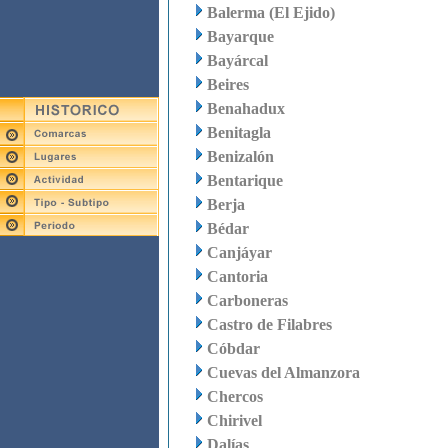
Balerma (El Ejido)
Bayarque
Bayárcal
Beires
Benahadux
Benitagla
Benizalón
Bentarique
Berja
Bédar
Canjáyar
Cantoria
Carboneras
Castro de Filabres
Cóbdar
Cuevas del Almanzora
Chercos
Chirivel
Dalías