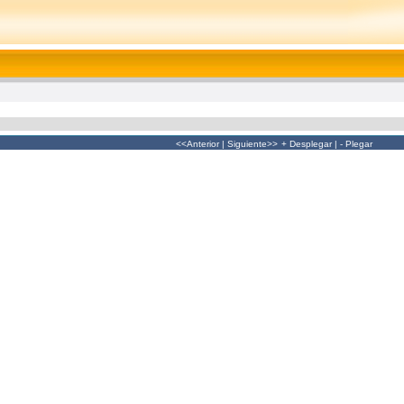
<<Anterior
|
Siguiente>>
+ Desplegar
|
- Plegar