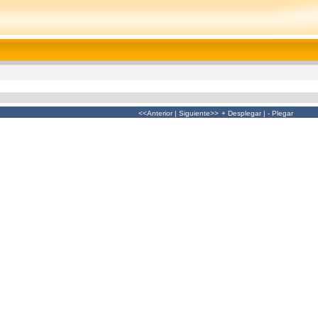
<<Anterior
|
Siguiente>>
+ Desplegar
|
- Plegar