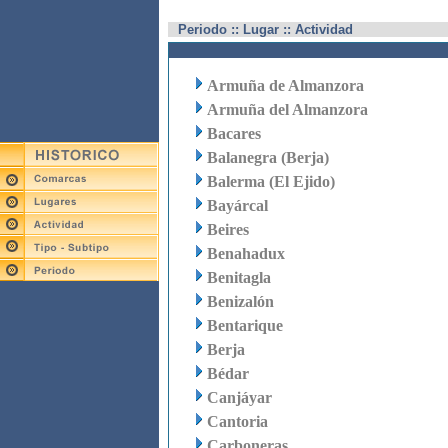
Periodo :: Lugar :: Actividad
Armuña de Almanzora
Armuña del Almanzora
Bacares
Balanegra (Berja)
Balerma (El Ejido)
Bayárcal
Beires
Benahadux
Benitagla
Benizalón
Bentarique
Berja
Bédar
Canjáyar
Cantoria
Carboneras