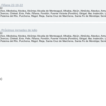
. Fiñana 22-10-22
022
hez, Alboloduy, Alcolea, Alcóntar, Alcudia de Monteagud, Alhabia, Alicún, Almócita, Alsodux, Arm
Chercos, Chirivel, Enix, Felix, Fiñana, Fondón, Fuente Victoria (Fondón), Gérgal, Illar, Instinción
 Paterna del Río, Purchena, Rágol, Rioja, Santa Cruz de Marchena, Santa Fe de Mondújar, Senés, 
. Próximas jornadas de julio
022
hez, Alboloduy, Alcolea, Alcóntar, Alcudia de Monteagud, Alhabia, Alicún, Almócita, Alsodux, Arm
Chercos, Chirivel, Enix, Felix, Fiñana, Fondón, Fuente Victoria (Fondón), Gérgal, Illar, Instinción
 Paterna del Río, Purchena, Rágol, Rioja, Santa Cruz de Marchena, Santa Fe de Mondújar, Senés, 
a)