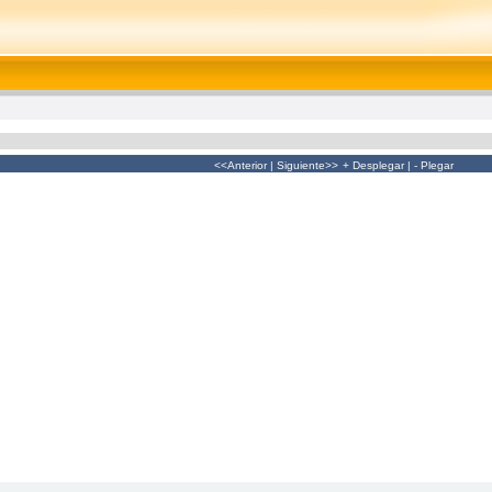
<<Anterior
|
Siguiente>>
+ Desplegar
|
- Plegar