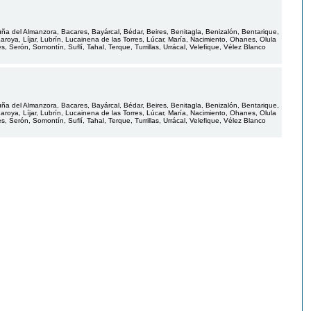
uña del Almanzora, Bacares, Bayárcal, Bédar, Beires, Benitagla, Benizalón, Bentarique,
, Laroya, Líjar, Lubrín, Lucainena de las Torres, Lúcar, María, Nacimiento, Ohanes, Olula
Serón, Somontín, Suflí, Tahal, Terque, Turrillas, Urrácal, Velefique, Vélez Blanco
uña del Almanzora, Bacares, Bayárcal, Bédar, Beires, Benitagla, Benizalón, Bentarique,
, Laroya, Líjar, Lubrín, Lucainena de las Torres, Lúcar, María, Nacimiento, Ohanes, Olula
Serón, Somontín, Suflí, Tahal, Terque, Turrillas, Urrácal, Velefique, Vélez Blanco