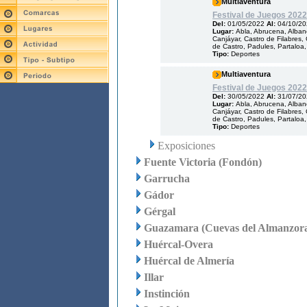
Multiaventura
Festival de Juegos 2022
Del:
01/05/2022
Al:
04/10/2
Lugar:
Abla, Abrucena, Albanc
Canjáyar, Castro de Filabres, 
de Castro, Padules, Partaloa,
Tipo:
Deportes
Multiaventura
Festival de Juegos 2022
Del:
30/05/2022
Al:
31/07/2
Lugar:
Abla, Abrucena, Albanc
Canjáyar, Castro de Filabres, 
de Castro, Padules, Partaloa,
Tipo:
Deportes
Exposiciones
Fuente Victoria (Fondón)
Garrucha
Gádor
Gérgal
Guazamara (Cuevas del Almanzor
Huércal-Overa
Huércal de Almería
Illar
Instinción