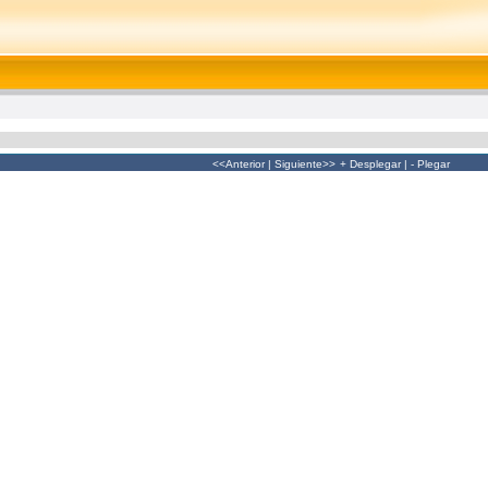
<<Anterior
|
Siguiente>>
+ Desplegar
|
- Plegar