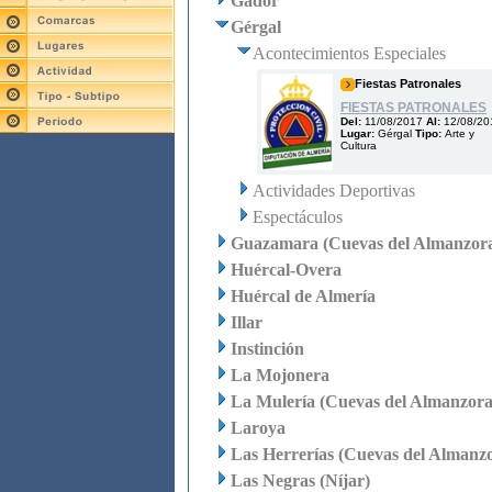
Gádor
Gérgal
Acontecimientos Especiales
Fiestas Patronales
FIESTAS PATRONALES
Del:
11/08/2017
Al:
12/08/20
Lugar:
Gérgal
Tipo:
Arte y
Cultura
Actividades Deportivas
Espectáculos
Guazamara (Cuevas del Almanzor
Huércal-Overa
Huércal de Almería
Illar
Instinción
La Mojonera
La Mulería (Cuevas del Almanzora
Laroya
Las Herrerías (Cuevas del Almanz
Las Negras (Níjar)