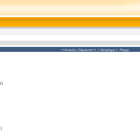
<<Anterior
|
Siguiente>>
+ Desplegar
|
- Plegar
a)
)