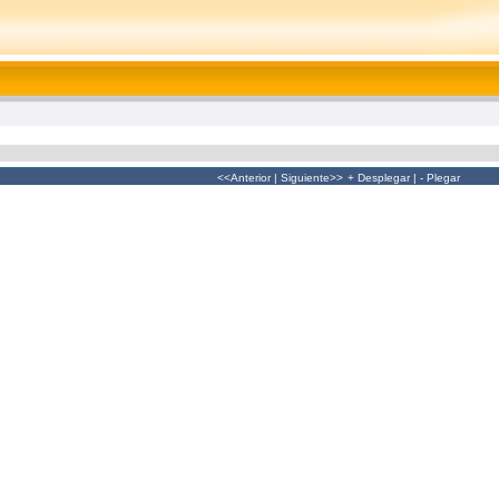
<<Anterior
|
Siguiente>>
+ Desplegar
|
- Plegar