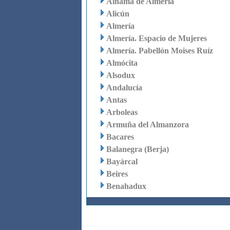
Alhama de Almería
Alicún
Almería
Almería. Espacio de Mujeres
Almería. Pabellón Moises Ruíz
Almócita
Alsodux
Andalucía
Antas
Arboleas
Armuña del Almanzora
Bacares
Balanegra (Berja)
Bayárcal
Beires
Benahadux