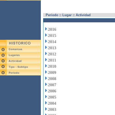
Periodo :: Lugar :: Actividad
2016
2015
2014
2013
2012
2011
2010
2009
2008
2007
2006
2005
2004
2003