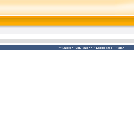
<<Anterior
|
Siguiente>>
+ Desplegar
|
- Plegar