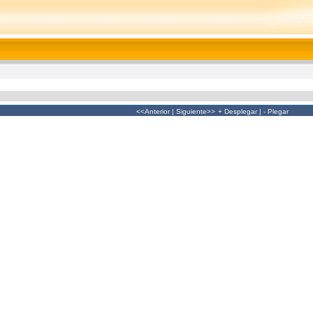
<<Anterior
|
Siguiente>>
+ Desplegar
|
- Plegar