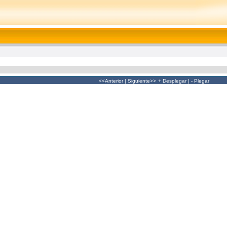
<<Anterior
|
Siguiente>>
+ Desplegar
|
- Plegar