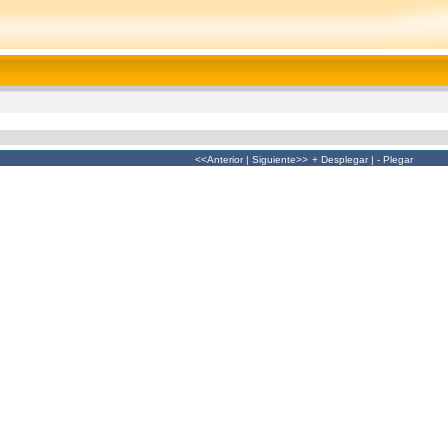
<<Anterior
|
Siguiente>>
+ Desplegar
|
- Plegar