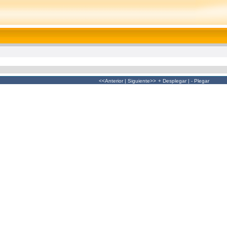
<<Anterior
|
Siguiente>>
+ Desplegar
|
- Plegar