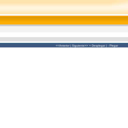
<<Anterior
|
Siguiente>>
+ Desplegar
|
- Plegar