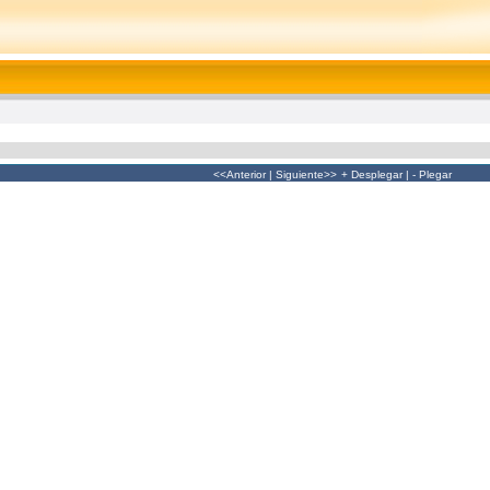
<<Anterior
|
Siguiente>>
+ Desplegar
|
- Plegar