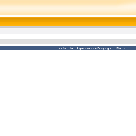
<<Anterior
|
Siguiente>>
+ Desplegar
|
- Plegar