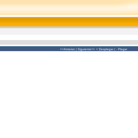
<<Anterior
|
Siguiente>>
+ Desplegar
|
- Plegar