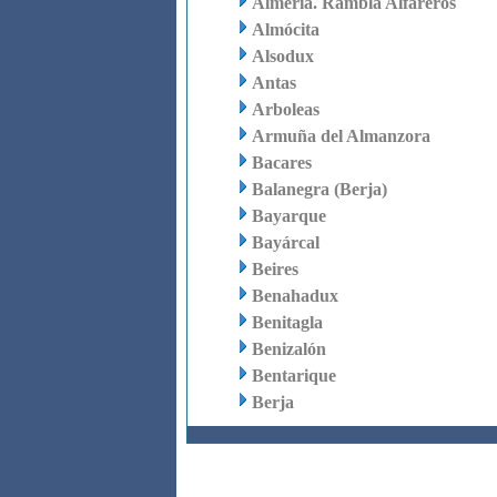
Almería. Rambla Alfareros
Almócita
Alsodux
Antas
Arboleas
Armuña del Almanzora
Bacares
Balanegra (Berja)
Bayarque
Bayárcal
Beires
Benahadux
Benitagla
Benizalón
Bentarique
Berja