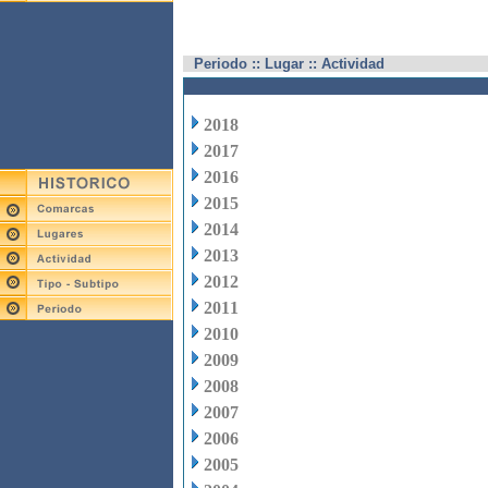
Periodo :: Lugar :: Actividad
2018
2017
2016
2015
2014
2013
2012
2011
2010
2009
2008
2007
2006
2005