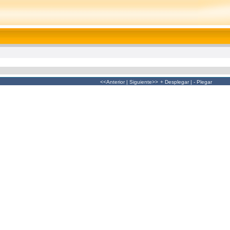
<<Anterior
|
Siguiente>>
+ Desplegar
|
- Plegar