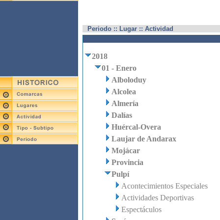
Periodo :: Lugar :: Actividad
2018
01 - Enero
Alboloduy
Alcolea
Almería
Dalías
Huércal-Overa
Laujar de Andarax
Mojácar
Provincia
Pulpí
Acontecimientos Especiales
Actividades Deportivas
Espectáculos