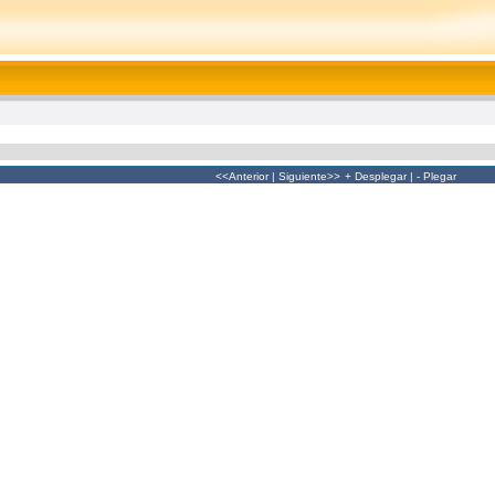
<<Anterior
|
Siguiente>>
+ Desplegar
|
- Plegar